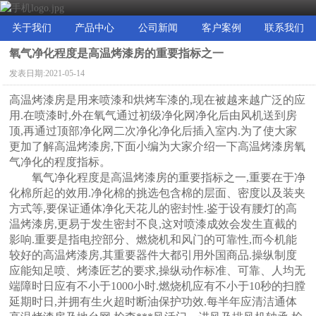
关于我们
产品中心
公司新闻
客户案例
联系我们
氧气净化程度是高温烤漆房的重要指标之一
发表日期:
2021-05-14
高温烤漆房是用来喷漆和烘烤车漆的
,现在被越来越广泛的应
用.在喷漆时,外在氧气通过初级净化网净化后由风机送到房
顶,再通过顶部净化网二次净化净化后插入室内.为了使大家
更加了解高温烤漆房,下面小编为大家介绍一下高温烤漆房氧
气净化的程度指标。
氧气净化程度是高温烤漆房的重要指标之一
,重要在于净
化棉所起的效用.净化棉的挑选包含棉的层面、密度以及装夹
方式等,要保证通体净化天花儿的密封性.鉴于设有腰灯的高
温烤漆房,更易于发生密封不良,这对喷漆成效会发生直截的
影响.重要是指电控部分、燃烧机和风门的可靠性,而今机能
较好的高温烤漆房,其重要器件大都引用外国商品.操纵制度
应能知足喷、烤漆匠艺的要求,操纵动作标准、可靠、人均无
端障时日应有不小于1000小时.燃烧机应有不小于10秒的扫膛
延期时日,并拥有生火超时断油保护功效.每半年应清洁通体