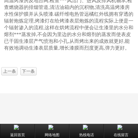
高温烤漆房及地台网,检查***风活门、进风及排风机轴承,检
查燃烧器的排烟管道,清洁油箱内的沉积物,清洗高温烤漆房
水性保护膜并从头喷漆.碳纤维电热管远橘红外线拥有穿透的
辐射炮炼定理,烤漆灯在给烤漆表层炮炼的流程实际上便是一
个辐射渗入的流程,这样在烘烤流程中便会让生漆里的水分和
熔剂***蒸发掉,不会因为里边的水分和熔剂的蒸发而使表皮
已干固生漆层产气愤泡和小孔,从而烤出来的成效就更好,能
有效地调动生漆表层质量,增长漆膜而烈度更高,弹力更好。
上一条
下一条
返回首页
网络地图
热线电话
在线留言